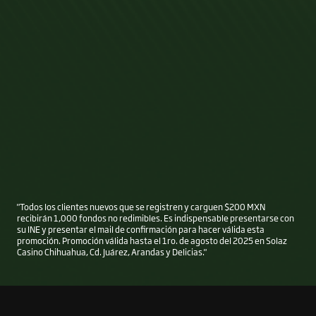
"Todos los clientes nuevos que se registren y carguen $200 MXN
recibirán 1,000 fondos no redimibles. Es indispensable presentarse con
su INE y presentar el mail de confirmación para hacer válida esta
promoción. Promoción válida hasta el 1ro. de agosto del 2025 en Solaz
Casino Chihuahua, Cd. Juárez, Arandas y Delicias."