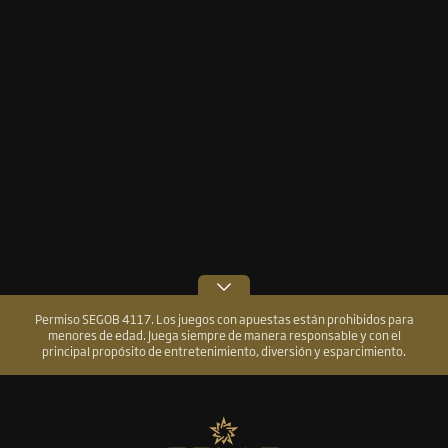
Permiso SEGOB 4117. Los juegos con apuestas están prohibidos para
menores de edad. Juega siempre de manera responsable y con el
principal propósito de entretenimiento, diversión y esparcimiento.