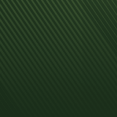
Sucursal:
Acepto Términos y condiciones y Aviso de privacidad
Soy mayor de edad