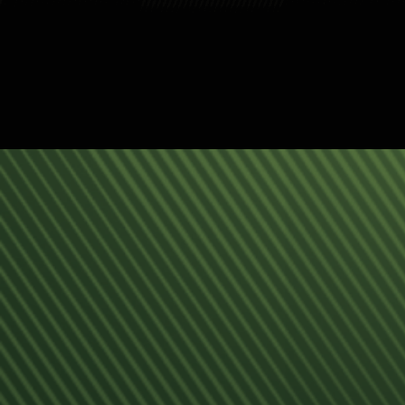
Chihuahua
Cd. Juárez
Ver detalles
Ver detalles
Item
1
of
5